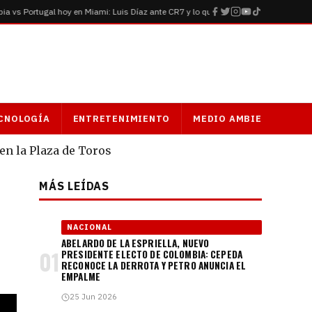
s Portugal hoy en Miami: Luis Díaz ante CR7 y lo que está en juego en el partido
CNOLOGÍA
ENTRETENIMIENTO
MEDIO AMBIENTE
S
 en la Plaza de Toros
MÁS LEÍDAS
NACIONAL
ABELARDO DE LA ESPRIELLA, NUEVO
01
PRESIDENTE ELECTO DE COLOMBIA: CEPEDA
RECONOCE LA DERROTA Y PETRO ANUNCIA EL
EMPALME
25 Jun 2026