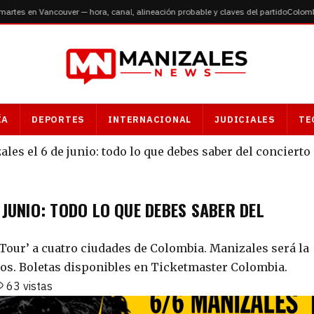
es en Vancouver — hora, canal, alineación probable y claves del partido
Colombia v
ÍA
DEPORTES
INTERNACIONAL
JUDICIALES
TE
ales el 6 de junio: todo lo que debes saber del concierto
E JUNIO: TODO LO QUE DEBES SABER DEL
l Tour’ a cuatro ciudades de Colombia. Manizales será la
oros. Boletas disponibles en Ticketmaster Colombia.
63 vistas