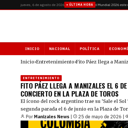
jueves, 6 de agosto de 2026
Colombia vs Suiza: octavos de final del Mundial 2026 este mart
● ÚLTIMA HORA
INICIO
NACIONAL
POLÍTICA
ECONOM
Inicio
›
Entretenimiento
›
Fito Páez llega a Maniz
ENTRETENIMIENTO
FITO PÁEZ LLEGA A MANIZALES EL 6 D
CONCIERTO EN LA PLAZA DE TOROS
El ícono del rock argentino trae su ‘Sale el So
segunda parada el 6 de junio en la Plaza de T
Por
Manizales News
|
25 de mayo de 2026
|