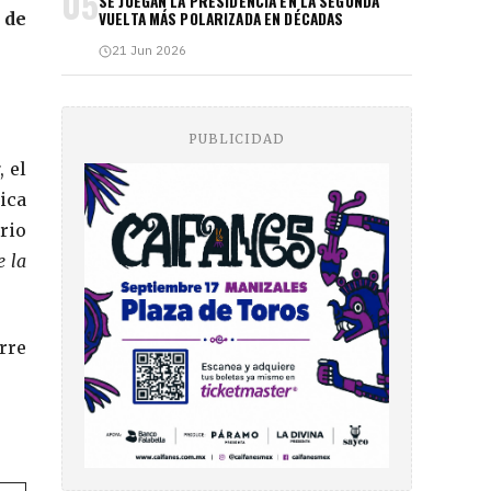
05
SE JUEGAN LA PRESIDENCIA EN LA SEGUNDA
 de
VUELTA MÁS POLARIZADA EN DÉCADAS
21 Jun 2026
PUBLICIDAD
, el
ica
orio
 la
rre