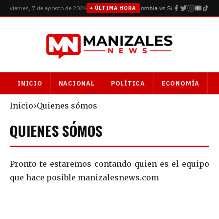
viernes, 7 de agosto de 2026
Colombia vs Suiza: octavos de fi
● ÚLTIMA HORA
INICIO
NACIONAL
POLÍTICA
ECONOMÍA
Inicio
›
Quienes sómos
QUIENES SÓMOS
Pronto te estaremos contando quien es el equipo
que hace posible manizalesnews.com