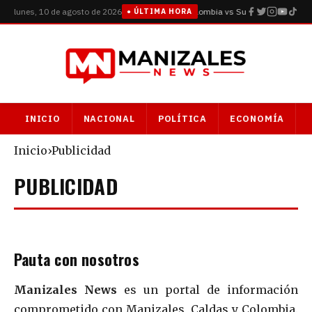
lunes, 10 de agosto de 2026
Colombia vs Suiza: octavos de fin
● ÚLTIMA HORA
INICIO
NACIONAL
POLÍTICA
ECONOMÍA
Inicio
›
Publicidad
PUBLICIDAD
Pauta con nosotros
Manizales News
es un portal de información
comprometido con Manizales, Caldas y Colombia.